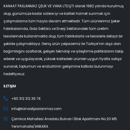
KANAAT PASLANMAZ ÇELİK VE VANA LTD.ŞTİ olarak 1982 yılında kurulmuş
olup, günümüze kadar sizlere iyi ve kaliteli hizmet sunmak için
çalışmalarına tüm hızıyla devam etmektedir. Tüm ürünlerimiz Şeker
Fabrikalarında, Gıda Sektörü ve Enerji Sektöründeki tüm üretim
tesislerinde kullanılmakta olup, tüm fabrikalarla ve tesislerle detaylı bir
şekilde çalışmaktayız. Geniş ürün yelpazemiz ile Türkiye’nin dışa olan
bağımlılığını azaltarak, gelişen teknoloji ve iyileştirme politikalarını takip
ederek ve uygulayarak, yüksek kalitedeki ürünleri uygun fiyatla satışa
sunarak, toplumun ve endüstrinin gelişimine katkıda bulunmayı
hedefliyoruz.
İLETİŞİM
+90 312 312 36 74
info@kanaatpaslanmaz.com
Çamlıca Mahallesi Anadolu Bulvarı İ Blok Apartmanı No:20 M5
Yenimahalle/ANKARA