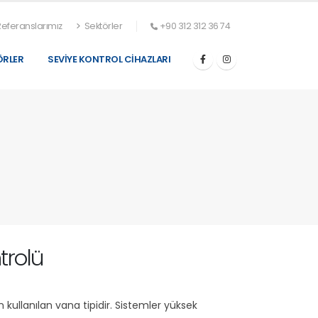
eferanslarımız
Sektörler
+90 312 312 36 74
RLER
SEVIYE KONTROL CIHAZLARI
trolü
kullanılan vana tipidir. Sistemler yüksek