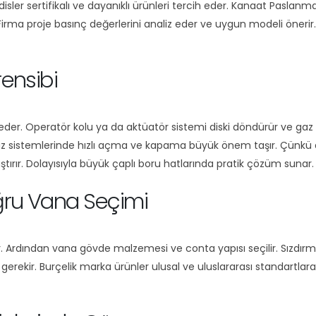
sler sertifikalı ve dayanıklı ürünleri tercih eder. Kanaat Paslan
Firma proje basınç değerlerini analiz eder ve uygun modeli önerir.
ensibi
eder. Operatör kolu ya da aktüatör sistemi diski döndürür ve gaz g
az sistemlerinde hızlı açma ve kapama büyük önem taşır. Çünkü an
tırır. Dolayısıyla büyük çaplı boru hatlarında pratik çözüm sunar.
ğru Vana Seçimi
r. Ardından vana gövde malzemesi ve conta yapısı seçilir. Sızdırm
k gerekir. Burçelik marka ürünler ulusal ve uluslararası standart