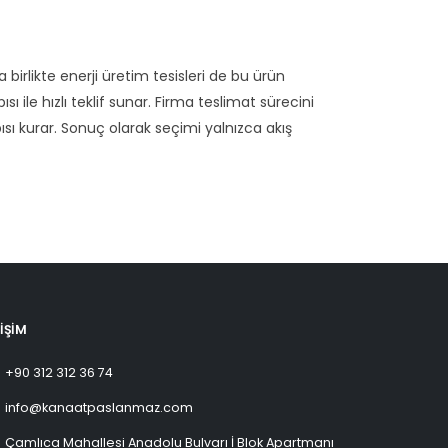
birlikte enerji üretim tesisleri de bu ürün
sı ile hızlı teklif sunar. Firma teslimat sürecini
ısı kurar. Sonuç olarak seçimi yalnızca akış
TİŞİM
+90 312 312 36 74
info@kanaatpaslanmaz.com
Çamlıca Mahallesi Anadolu Bulvarı İ Blok Apartmanı