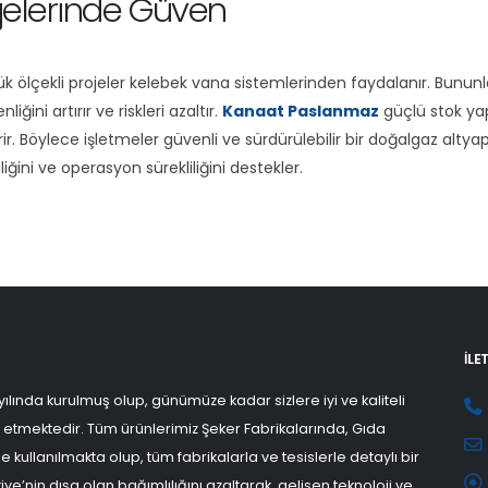
ojelerinde Güven
k ölçekli projeler kelebek vana sistemlerinden faydalanır. Bununla 
ini artırır ve riskleri azaltır.
Kanaat Paslanmaz
güçlü stok yapı
r. Böylece işletmeler güvenli ve sürdürülebilir bir doğalgaz altyap
ni ve operasyon sürekliliğini destekler.
İLE
ılında kurulmuş olup, günümüze kadar sizlere iyi ve kaliteli
 etmektedir. Tüm ürünlerimiz Şeker Fabrikalarında, Gıda
 kullanılmakta olup, tüm fabrikalarla ve tesislerle detaylı bir
ye’nin dışa olan bağımlılığını azaltarak, gelişen teknoloji ve