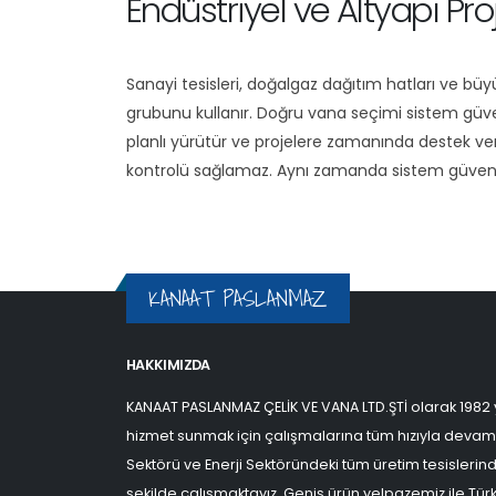
Endüstriyel ve Altyapı Pr
Sanayi tesisleri, doğalgaz dağıtım hatları ve büyü
grubunu kullanır. Doğru vana seçimi sistem güvenliğ
planlı yürütür ve projelere zamanında destek veri
kontrolü sağlamaz. Aynı zamanda sistem güvenliği
KANAAT PASLANMAZ
HAKKIMIZDA
KANAAT PASLANMAZ ÇELİK VE VANA LTD.ŞTİ olarak 1982 y
hizmet sunmak için çalışmalarına tüm hızıyla devam
Sektörü ve Enerji Sektöründeki tüm üretim tesislerinde
şekilde çalışmaktayız. Geniş ürün yelpazemiz ile Türki