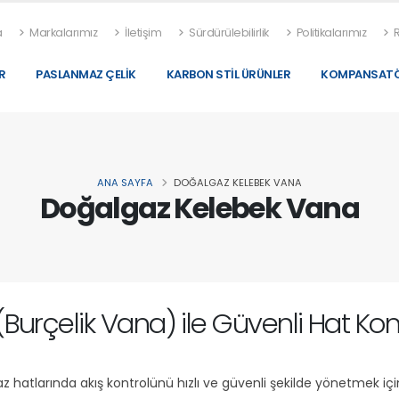
a
Markalarımız
İletişim
Sürdürülebilirlik
Politikalarımız
R
R
PASLANMAZ ÇELIK
KARBON STIL ÜRÜNLER
KOMPANSATÖ
ANA SAYFA
DOĞALGAZ KELEBEK VANA
Doğalgaz Kelebek Vana
urçelik Vana) ile Güvenli Hat Kon
hatlarında akış kontrolünü hızlı ve güvenli şekilde yönetmek için 