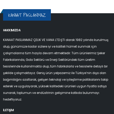
KANAAT PASLANMAZ
HAKKIMIZDA
KANAAT PASLANMAZ ÇELİK VE VANA LTD.ŞTİ olarak 1982 yılında kurulmuş
olup, günümüze kadar sizlere iyi ve kaliteli hizmet sunmak için
çalışmalarına tüm hızıyla devam etmektedir. Tüm ürünlerimiz Şeker
Fabrikalarında, Gıda Sektörü ve Enerji Sektöründeki tüm üretim
tesislerinde kullanılmakta olup, tüm fabrikalarla ve tesislerle detaylı bir
şekilde çalışmaktayız. Geniş ürün yelpazemiz ile Türkiye’nin dışa olan
bağımlılığını azaltarak, gelişen teknoloji ve iyileştirme politikalarını takip
ederek ve uygulayarak, yüksek kalitedeki ürünleri uygun fiyatla satışa
sunarak, toplumun ve endüstrinin gelişimine katkıda bulunmayı
hedefliyoruz.
İLETİŞİM