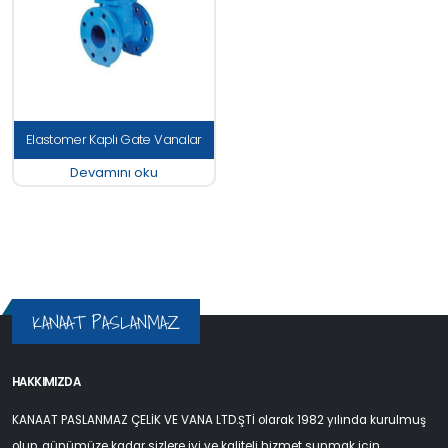
Elastomer Kaplı Gate Vanalar
Devamını oku
KANAAT PASLANMAZ
HAKKIMIZDA
KANAAT PASLANMAZ ÇELİK VE VANA LTD.ŞTİ olarak 1982 yılında kurulmuş
olup, günümüze kadar sizlere iyi ve kaliteli hizmet sunmak için