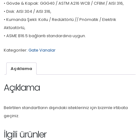
• Gövde & Kapak: GGG40 / ASTM A216 WCB / CF8M / AISI 316,
• Disk: AISI 304 / AISI 316,
• Kumanda Şekli: Kollu / Redüktörlü // Pnömatik / Elektrik
Aktüatörlü,
• ASME B16.5 bağlantı standardına uygun.
Kategoriler:
Gate Vanalar
Açıklama
Açıklama
Belirtilen standartların dışındaki istekleriniz için bizimle irtibata
geçiniz.
İlgili ürünler