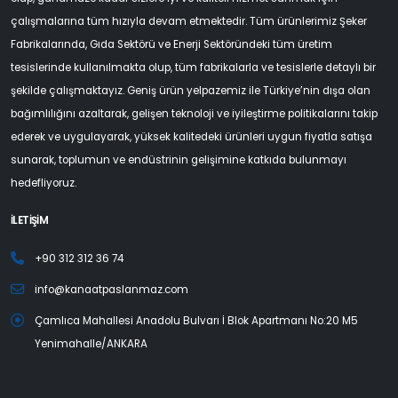
çalışmalarına tüm hızıyla devam etmektedir. Tüm ürünlerimiz Şeker
Fabrikalarında, Gıda Sektörü ve Enerji Sektöründeki tüm üretim
tesislerinde kullanılmakta olup, tüm fabrikalarla ve tesislerle detaylı bir
şekilde çalışmaktayız. Geniş ürün yelpazemiz ile Türkiye’nin dışa olan
bağımlılığını azaltarak, gelişen teknoloji ve iyileştirme politikalarını takip
ederek ve uygulayarak, yüksek kalitedeki ürünleri uygun fiyatla satışa
sunarak, toplumun ve endüstrinin gelişimine katkıda bulunmayı
hedefliyoruz.
İLETİŞİM
+90 312 312 36 74
info@kanaatpaslanmaz.com
Çamlıca Mahallesi Anadolu Bulvarı İ Blok Apartmanı No:20 M5
Yenimahalle/ANKARA