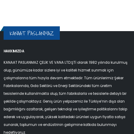
KANAAT PASLANMAZ
HAKKIMIZDA
KANAAT PASLANMAZ ÇELİK VE VANA LTD.ŞTİ olarak 1982 yılında kurulmuş
olup, günümüze kadar sizlere iyi ve kaliteli hizmet sunmak için
çalışmalarına tüm hızıyla devam etmektedir. Tüm ürünlerimiz Şeker
Fabrikalarında, Gıda Sektörü ve Enerji Sektöründeki tüm üretim
tesislerinde kullanılmakta olup, tüm fabrikalarla ve tesislerle detaylı bir
şekilde çalışmaktayız. Geniş ürün yelpazemiz ile Türkiye’nin dışa olan
bağımlılığını azaltarak, gelişen teknoloji ve iyileştirme politikalarını takip
ederek ve uygulayarak, yüksek kalitedeki ürünleri uygun fiyatla satışa
sunarak, toplumun ve endüstrinin gelişimine katkıda bulunmayı
hedefliyoruz.