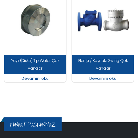
Yaylı (Disko) Tip Wafer Çek
Flanşlı / Kaynaklı Swing Çek
Vanalar
Vanalar
Devamını oku
Devamını oku
KANAAT PASLANMAZ