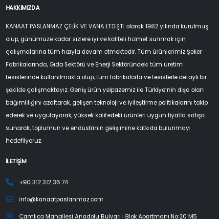
HAKKIMIZDA
KANAAT PASLANMAZ ÇELİK VE VANA LTD.ŞTİ olarak 1982 yılında kurulmuş
olup, günümüze kadar sizlere iyi ve kaliteli hizmet sunmak için
çalışmalarına tüm hızıyla devam etmektedir. Tüm ürünlerimiz Şeker
Fabrikalarında, Gıda Sektörü ve Enerji Sektöründeki tüm üretim
tesislerinde kullanılmakta olup, tüm fabrikalarla ve tesislerle detaylı bir
şekilde çalışmaktayız. Geniş ürün yelpazemiz ile Türkiye’nin dışa olan
bağımlılığını azaltarak, gelişen teknoloji ve iyileştirme politikalarını takip
ederek ve uygulayarak, yüksek kalitedeki ürünleri uygun fiyatla satışa
sunarak, toplumun ve endüstrinin gelişimine katkıda bulunmayı
hedefliyoruz.
İLETİŞİM
+90 312 312 36 74
info@kanaatpaslanmaz.com
Çamlıca Mahallesi Anadolu Bulvarı İ Blok Apartmanı No:20 M5