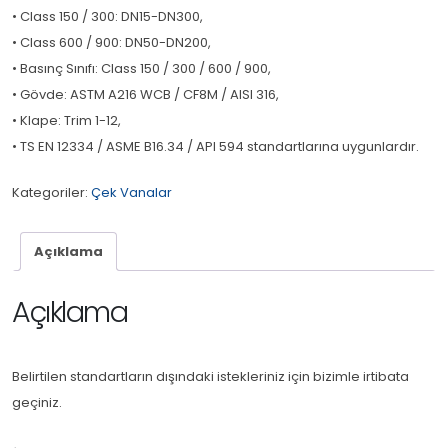
• Class 150 / 300: DN15-DN300,
• Class 600 / 900: DN50-DN200,
• Basınç Sınıfı: Class 150 / 300 / 600 / 900,
• Gövde: ASTM A216 WCB / CF8M / AISI 316,
• Klape: Trim 1-12,
• TS EN 12334 / ASME B16.34 / API 594 standartlarına uygunlardır.
Kategoriler:
Çek Vanalar
Açıklama
Açıklama
Belirtilen standartların dışındaki istekleriniz için bizimle irtibata
geçiniz.