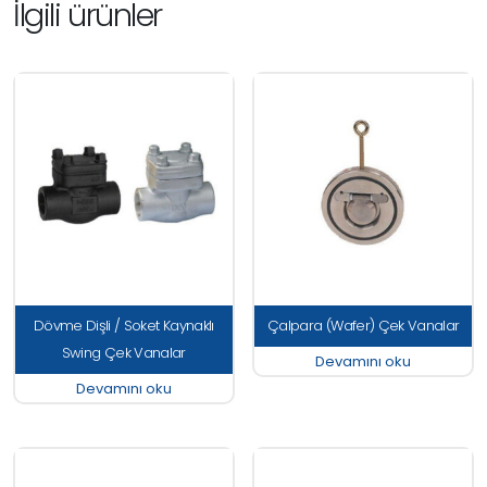
İlgili ürünler
Dövme Dişli / Soket Kaynaklı
Çalpara (Wafer) Çek Vanalar
Swing Çek Vanalar
Devamını oku
Devamını oku