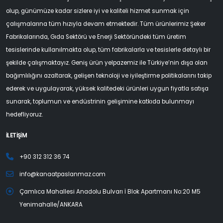
olup, günümüze kadar sizlere iyi ve kaliteli hizmet sunmak için
çalışmalarına tüm hızıyla devam etmektedir. Tüm ürünlerimiz Şeker
Fabrikalarında, Gıda Sektörü ve Enerji Sektöründeki tüm üretim
tesislerinde kullanılmakta olup, tüm fabrikalarla ve tesislerle detaylı bir
şekilde çalışmaktayız. Geniş ürün yelpazemiz ile Türkiye’nin dışa olan
bağımlılığını azaltarak, gelişen teknoloji ve iyileştirme politikalarını takip
ederek ve uygulayarak, yüksek kalitedeki ürünleri uygun fiyatla satışa
sunarak, toplumun ve endüstrinin gelişimine katkıda bulunmayı
hedefliyoruz.
İLETİŞİM
+90 312 312 36 74
info@kanaatpaslanmaz.com
Çamlıca Mahallesi Anadolu Bulvarı İ Blok Apartmanı No:20 M5
Yenimahalle/ANKARA