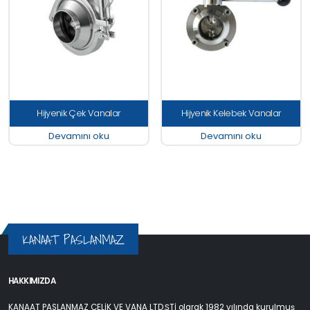
Hijyenik Çek Vanalar
Hijyenik Kelebek Vanalar
Devamını oku
Devamını oku
KANAAT PASLANMAZ
HAKKIMIZDA
KANAAT PASLANMAZ ÇELİK VE VANA LTD.ŞTİ olarak 1982 yılında kurulmuş