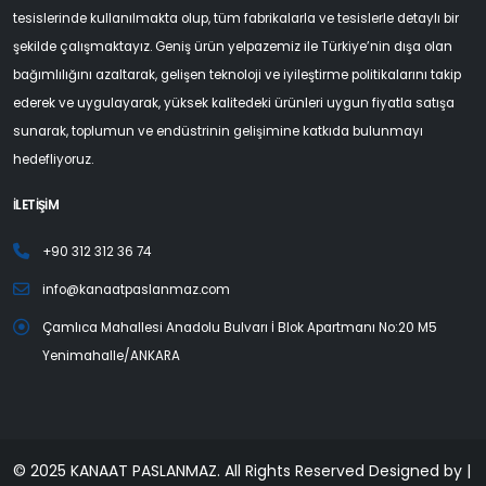
tesislerinde kullanılmakta olup, tüm fabrikalarla ve tesislerle detaylı bir
şekilde çalışmaktayız. Geniş ürün yelpazemiz ile Türkiye’nin dışa olan
bağımlılığını azaltarak, gelişen teknoloji ve iyileştirme politikalarını takip
ederek ve uygulayarak, yüksek kalitedeki ürünleri uygun fiyatla satışa
sunarak, toplumun ve endüstrinin gelişimine katkıda bulunmayı
hedefliyoruz.
İLETİŞİM
+90 312 312 36 74
info@kanaatpaslanmaz.com
Çamlıca Mahallesi Anadolu Bulvarı İ Blok Apartmanı No:20 M5
Yenimahalle/ANKARA
© 2025 KANAAT PASLANMAZ. All Rights Reserved Designed by |