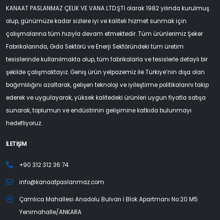
KANAAT PASLANMAZ ÇELİK VE VANA LTD.ŞTİ olarak 1982 yılında kurulmuş
olup, günümüze kadar sizlere iyi ve kaliteli hizmet sunmak için
çalışmalarına tüm hızıyla devam etmektedir. Tüm ürünlerimiz Şeker
Fabrikalarında, Gıda Sektörü ve Enerji Sektöründeki tüm üretim
tesislerinde kullanılmakta olup, tüm fabrikalarla ve tesislerle detaylı bir
şekilde çalışmaktayız. Geniş ürün yelpazemiz ile Türkiye’nin dışa olan
bağımlılığını azaltarak, gelişen teknoloji ve iyileştirme politikalarını takip
ederek ve uygulayarak, yüksek kalitedeki ürünleri uygun fiyatla satışa
sunarak, toplumun ve endüstrinin gelişimine katkıda bulunmayı
hedefliyoruz.
İLETİŞİM
+90 312 312 36 74
info@kanaatpaslanmaz.com
Çamlıca Mahallesi Anadolu Bulvarı İ Blok Apartmanı No:20 M5
Yenimahalle/ANKARA