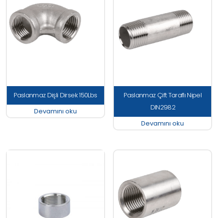
Paslanmaz Dişli Dirsek 150Lbs
Paslanmaz Çift Taraflı Nipel
DIN2982
Devamını oku
Devamını oku