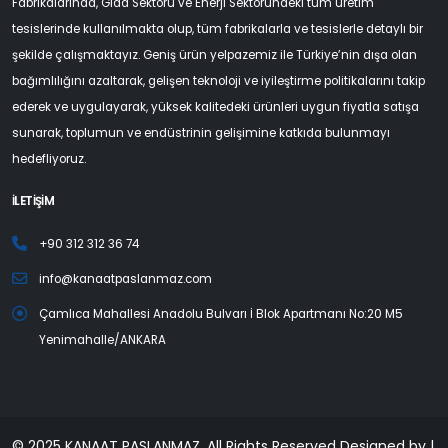
Fabrikalarında, Gıda Sektörü ve Enerji Sektöründeki tüm üretim
tesislerinde kullanılmakta olup, tüm fabrikalarla ve tesislerle detaylı bir
şekilde çalışmaktayız. Geniş ürün yelpazemiz ile Türkiye’nin dışa olan
bağımlılığını azaltarak, gelişen teknoloji ve iyileştirme politikalarını takip
ederek ve uygulayarak, yüksek kalitedeki ürünleri uygun fiyatla satışa
sunarak, toplumun ve endüstrinin gelişimine katkıda bulunmayı
hedefliyoruz.
İLETİŞİM
+90 312 312 36 74
info@kanaatpaslanmaz.com
Çamlıca Mahallesi Anadolu Bulvarı İ Blok Apartmanı No:20 M5
Yenimahalle/ANKARA
© 2025 KANAAT PASLANMAZ. All Rights Reserved Designed by |