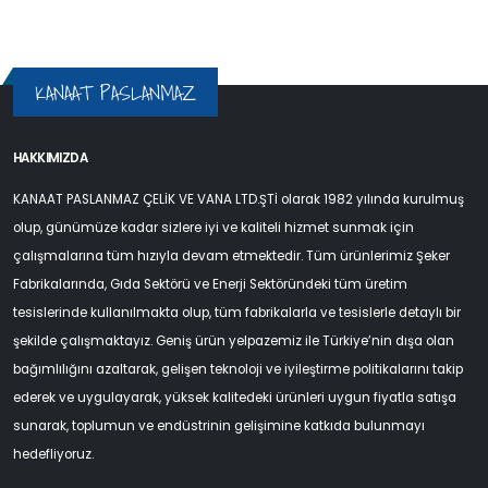
KANAAT PASLANMAZ
HAKKIMIZDA
KANAAT PASLANMAZ ÇELİK VE VANA LTD.ŞTİ olarak 1982 yılında kurulmuş
olup, günümüze kadar sizlere iyi ve kaliteli hizmet sunmak için
çalışmalarına tüm hızıyla devam etmektedir. Tüm ürünlerimiz Şeker
Fabrikalarında, Gıda Sektörü ve Enerji Sektöründeki tüm üretim
tesislerinde kullanılmakta olup, tüm fabrikalarla ve tesislerle detaylı bir
şekilde çalışmaktayız. Geniş ürün yelpazemiz ile Türkiye’nin dışa olan
bağımlılığını azaltarak, gelişen teknoloji ve iyileştirme politikalarını takip
ederek ve uygulayarak, yüksek kalitedeki ürünleri uygun fiyatla satışa
sunarak, toplumun ve endüstrinin gelişimine katkıda bulunmayı
hedefliyoruz.