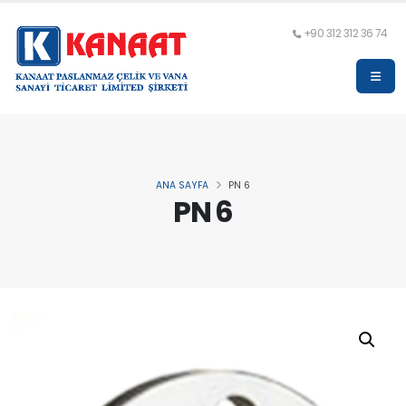
+90 312 312 36 74
ANA SAYFA
PN 6
PN 6