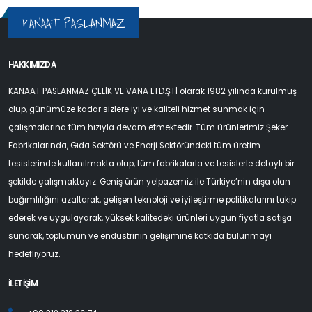
KANAAT PASLANMAZ
HAKKIMIZDA
KANAAT PASLANMAZ ÇELİK VE VANA LTD.ŞTİ olarak 1982 yılında kurulmuş
olup, günümüze kadar sizlere iyi ve kaliteli hizmet sunmak için
çalışmalarına tüm hızıyla devam etmektedir. Tüm ürünlerimiz Şeker
Fabrikalarında, Gıda Sektörü ve Enerji Sektöründeki tüm üretim
tesislerinde kullanılmakta olup, tüm fabrikalarla ve tesislerle detaylı bir
şekilde çalışmaktayız. Geniş ürün yelpazemiz ile Türkiye’nin dışa olan
bağımlılığını azaltarak, gelişen teknoloji ve iyileştirme politikalarını takip
ederek ve uygulayarak, yüksek kalitedeki ürünleri uygun fiyatla satışa
sunarak, toplumun ve endüstrinin gelişimine katkıda bulunmayı
hedefliyoruz.
İLETİŞİM