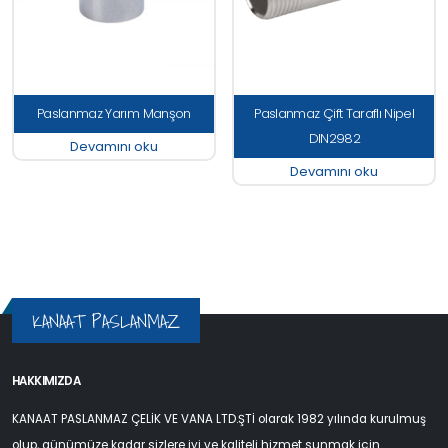
Paslanmaz Yarım Manşon
Paslanmaz Çift Taraflı Nipel
DIN2982
Devamını oku
Devamını oku
KANAAT PASLANMAZ
HAKKIMIZDA
KANAAT PASLANMAZ ÇELİK VE VANA LTD.ŞTİ olarak 1982 yılında kurulmuş
olup, günümüze kadar sizlere iyi ve kaliteli hizmet sunmak için