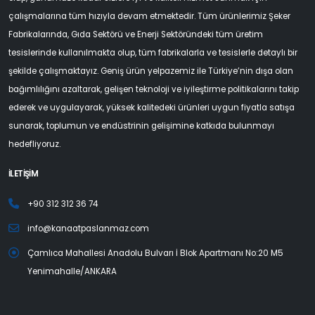
çalışmalarına tüm hızıyla devam etmektedir. Tüm ürünlerimiz Şeker
Fabrikalarında, Gıda Sektörü ve Enerji Sektöründeki tüm üretim
tesislerinde kullanılmakta olup, tüm fabrikalarla ve tesislerle detaylı bir
şekilde çalışmaktayız. Geniş ürün yelpazemiz ile Türkiye’nin dışa olan
bağımlılığını azaltarak, gelişen teknoloji ve iyileştirme politikalarını takip
ederek ve uygulayarak, yüksek kalitedeki ürünleri uygun fiyatla satışa
sunarak, toplumun ve endüstrinin gelişimine katkıda bulunmayı
hedefliyoruz.
İLETİŞİM
+90 312 312 36 74
info@kanaatpaslanmaz.com
Çamlıca Mahallesi Anadolu Bulvarı İ Blok Apartmanı No:20 M5
Yenimahalle/ANKARA