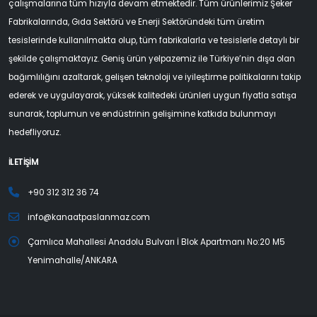
çalışmalarına tüm hızıyla devam etmektedir. Tüm ürünlerimiz Şeker
Fabrikalarında, Gıda Sektörü ve Enerji Sektöründeki tüm üretim
tesislerinde kullanılmakta olup, tüm fabrikalarla ve tesislerle detaylı bir
şekilde çalışmaktayız. Geniş ürün yelpazemiz ile Türkiye’nin dışa olan
bağımlılığını azaltarak, gelişen teknoloji ve iyileştirme politikalarını takip
ederek ve uygulayarak, yüksek kalitedeki ürünleri uygun fiyatla satışa
sunarak, toplumun ve endüstrinin gelişimine katkıda bulunmayı
hedefliyoruz.
İLETİŞİM
+90 312 312 36 74
info@kanaatpaslanmaz.com
Çamlıca Mahallesi Anadolu Bulvarı İ Blok Apartmanı No:20 M5
Yenimahalle/ANKARA